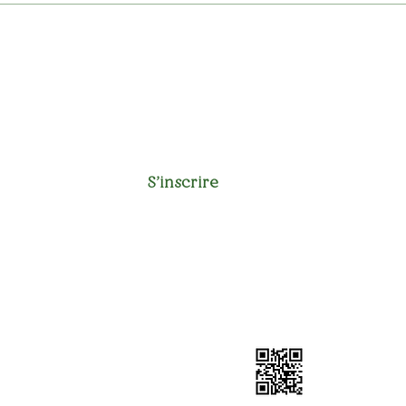
S'inscrire à la newsletter
/ Rejoignez nos abonnés privilégiés
S'inscrire
olitique de confidentialité
Droit de propriété intellectuelle
Politique de coo
Autorisation d'établissement