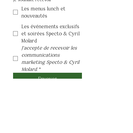
Les menus lunch et
nouveautés
Les événements exclusifs
et soirées Specto & Cyril
Molard
J’accepte de recevoir les 
communications 
marketing Specto & Cyril 
Molard.
*
Envoyer
Nouveautés,
événements exclusifs,
collaborations…
Restez informés de tout
ce qui fait vibrer notre