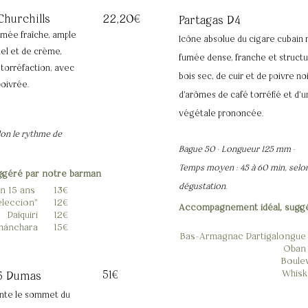
Churchills
22,20€
Partagas D4
fumée fraîche, ample
Icône absolue du cigare cubain 
el et de crème,
fumée dense, franche et struct
 torréfaction, avec
bois sec, de cuir et de poivre noi
poivrée.
d'arômes de café torréfié et d'
végétale prononcée.
lon le rythme de
Bague 50 · Longueur 125 mm ·
Temps moyen : 45 à 60 min, selo
ggéré par notre barman
dégustation.
on 15 ans
13€
leccion"
12€
Accompagnement idéal, suggé
Daïquiri
12€
hánchara
15€
Bas-Armagnac Dartigalongue 
Oban 
Boulev
51€
Whisk
35 Dumas
ente le sommet du