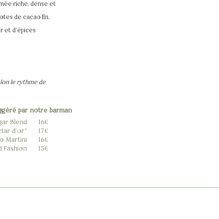
umée riche, dense et
otes de cacao fin,
r et d'épices
lon le rythme de
ggéré par notre barman
gar Blend
16€
tar d'or"
17€
o Martini
16€
d Fashion
15€