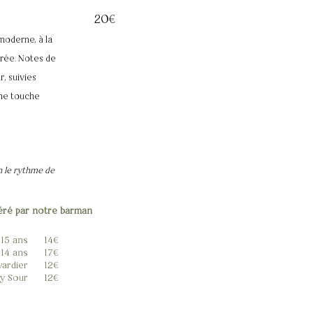
20€
moderne, à la
urée. Notes de
r, suivies
une touche
n le rythme de
ré par notre barman
15 ans
14€
14 ans
17€
ardier
12€
y Sour
12€