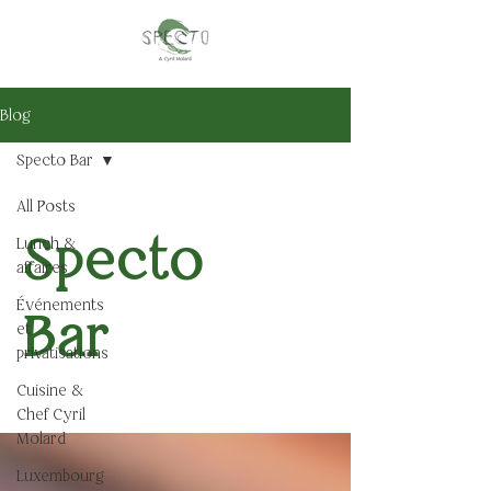
Blog
Specto Bar
All Posts
Specto
Lunch &
affaires
Événements
Bar
et
privatisations
Cuisine &
Chef Cyril
Molard
Luxembourg