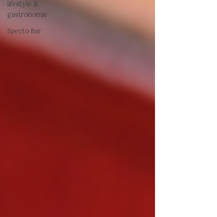
lifestyle &
gastronomie
Specto Bar