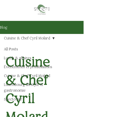
Blog
Cuisine & Chef Cyril Molard
All Posts
Cuisine
Lunch & affaires
Événements et privatisations
& Chef
Cuisine & Chef Cyril Molard
Luxembourg lifestyle &
gastronomie
Cyril
Specto Bar
Molard